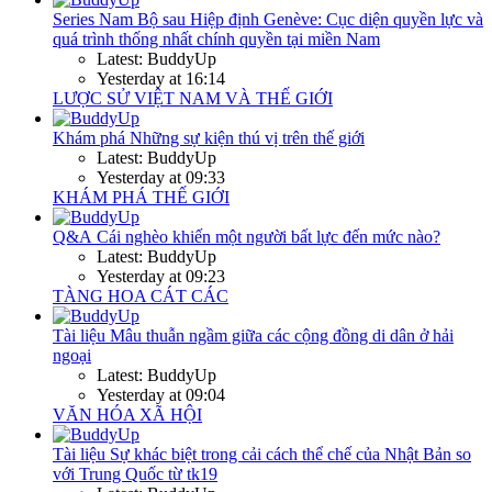
Series
Nam Bộ sau Hiệp định Genève: Cục diện quyền lực và
quá trình thống nhất chính quyền tại miền Nam
Latest: BuddyUp
Yesterday at 16:14
LƯỢC SỬ VIỆT NAM VÀ THẾ GIỚI
Khám phá
Những sự kiện thú vị trên thế giới
Latest: BuddyUp
Yesterday at 09:33
KHÁM PHÁ THẾ GIỚI
Q&A
Cái nghèo khiến một người bất lực đến mức nào?
Latest: BuddyUp
Yesterday at 09:23
TÀNG HOA CÁT CÁC
Tài liệu
Mâu thuẫn ngầm giữa các cộng đồng di dân ở hải
ngoại
Latest: BuddyUp
Yesterday at 09:04
VĂN HÓA XÃ HỘI
Tài liệu
Sự khác biệt trong cải cách thể chế của Nhật Bản so
với Trung Quốc từ tk19