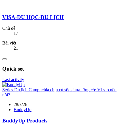
VISA-DU HỌC-DU LỊCH
Chủ đề
17
Bài viết
21
Quick set
Last activity
Series
Du lịch Campuchia chịu cú sốc chưa từng có: Vì sao nên
nỗi?
28/7/26
BuddyUp
BuddyUp Products