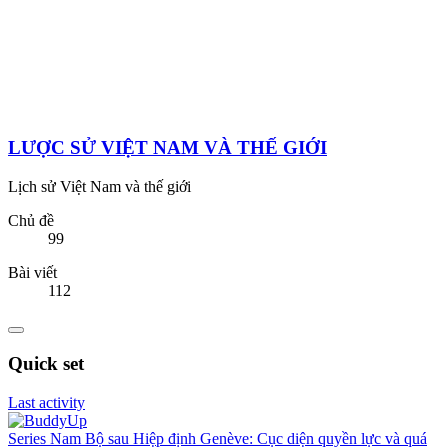
LƯỢC SỬ VIỆT NAM VÀ THẾ GIỚI
Lịch sử Việt Nam và thế giới
Chủ đề
99
Bài viết
112
Quick set
Last activity
Series
Nam Bộ sau Hiệp định Genève: Cục diện quyền lực và quá