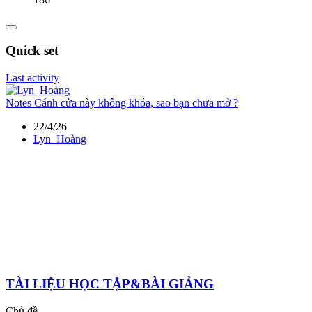
Quick set
Last activity
Notes
Cánh cửa này không khóa, sao bạn chưa mở ?
22/4/26
Lyn_Hoàng
TÀI LIỆU HỌC TẬP&BÀI GIẢNG
Chủ đề