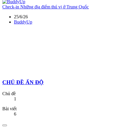
Check-in
Những địa điểm thú vị ở Trung Quốc
25/6/26
BuddyUp
CHỦ ĐỀ ẤN ĐỘ
Chủ đề
1
Bài viết
6