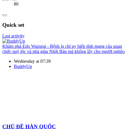
80
Quick set
Last activity
Khám phá
Edo Wazurai - Bệnh lạ chỉ uy hiếp tính mạng của quan
chức quý tộc và nhà giàu Nhật Bản mà không lây cho người nghèo
Wednesday at 07:39
BuddyUp
CHỦ ĐỀ HÀN QUỐC