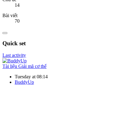
14
Bài viết
70
Quick set
Last activity
Tài liệu
Giải mã cơ thể
Tuesday at 08:14
BuddyUp