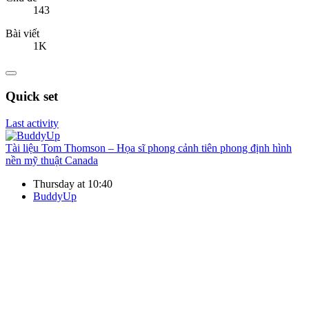
143
Bài viết
1K
Quick set
Last activity
Tài liệu
Tom Thomson – Họa sĩ phong cảnh tiên phong định hình
nền mỹ thuật Canada
Thursday at 10:40
BuddyUp