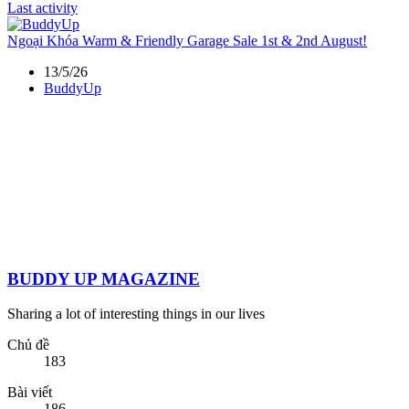
Last activity
Ngoại Khóa
Warm & Friendly Garage Sale 1st & 2nd August!
13/5/26
BuddyUp
BUDDY UP MAGAZINE
Sharing a lot of interesting things in our lives
Chủ đề
183
Bài viết
186