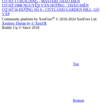
CƠ SỞ T3 BUILDING - MASTERI THẢO ĐIỀN
CƠ SỞ 198B NGUYỄN VĂN HƯỞNG - THẢO ĐIỀN
CƠ SỞ 56 ĐƯỜNG SỐ 6 - CITYLAND GARDEN HILL, GÒ
VẤP
®
Community platform by XenForo
© 2010-2024 XenForo Ltd.
Xenforo Theme by
© XenTR
Buddy Up © Since 2018
Top
Bottom