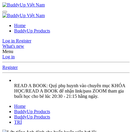
Home
BuddyUp Products
Log in
Register
What's new
Menu
Log in
Register
READ A BOOK: Quý phụ huynh vào chuyên mục KHÓA
HỌC/READ A BOOK để nhận link/pass ZOOM tham gia
buổi học cho bé lúc 20:30 - 21:15 hằng ngày.
Home
BuddyUp Products
BuddyUp Products
TRÍ