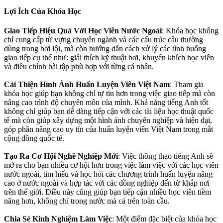
Lợi Ích Của Khóa Học
Giao Tiếp Hiệu Quả Với Học Viên Nước Ngoài
: Khóa học không
chỉ cung cấp từ vựng chuyên ngành và các cấu trúc câu thường
dùng trong bơi lội, mà còn hướng dẫn cách xử lý các tình huống
giao tiếp cụ thể như: giải thích kỹ thuật bơi, khuyến khích học viên
và điều chỉnh bài tập phù hợp với từng cá nhân.
Cải Thiện Hình Ảnh Huấn Luyện Viên Việt Nam
: Tham gia
khóa học giúp bạn không chỉ tự tin hơn trong việc giao tiếp mà còn
nâng cao trình độ chuyên môn của mình. Khả năng tiếng Anh tốt
không chỉ giúp bạn dễ dàng tiếp cận với các tài liệu học thuật quốc
tế mà còn giúp xây dựng một hình ảnh chuyên nghiệp và hiện đại,
góp phần nâng cao uy tín của huấn luyện viên Việt Nam trong mắt
cộng đồng quốc tế.
Tạo Ra Cơ Hội Nghề Nghiệp Mới
: Việc thông thạo tiếng Anh sẽ
mở ra cho bạn nhiều cơ hội hơn trong việc làm việc với các học viên
nước ngoài, tìm hiểu và học hỏi các chương trình huấn luyện nâng
cao ở nước ngoài và hợp tác với các đồng nghiệp đến từ khắp nơi
trên thế giới. Điều này cũng giúp bạn tiếp cận nhiều học viên tiềm
năng hơn, không chỉ trong nước mà cả trên toàn cầu.
Chia Sẻ Kinh Nghiệm Làm Việc
: Một điểm đặc biệt của khóa học