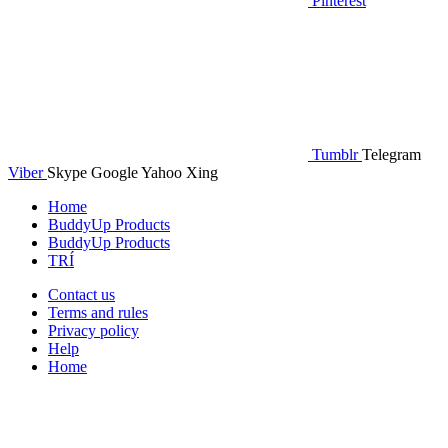
Pinterest
Tumblr
Telegram
Viber
Skype
Google
Yahoo
Xing
Home
BuddyUp Products
BuddyUp Products
TRÍ
Contact us
Terms and rules
Privacy policy
Help
Home