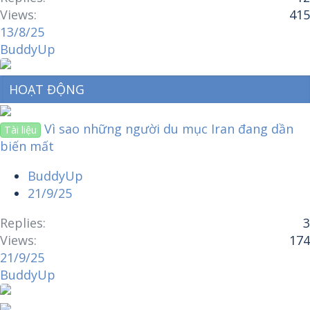
Views
415
13/8/25
BuddyUp
HOẠT ĐỘNG
Vì sao những người du mục Iran đang dần
Tài liệu
biến mất
BuddyUp
21/9/25
Replies
3
Views
174
21/9/25
BuddyUp