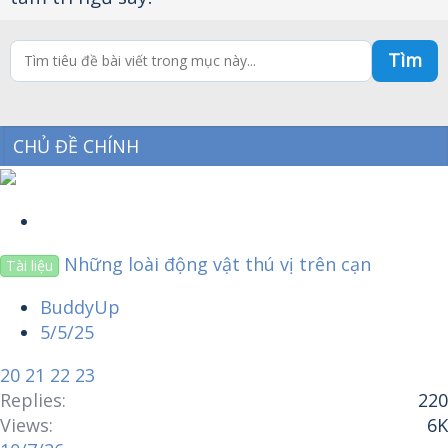
Tìm
CHỦ ĐỀ CHÍNH
S
t
Những loài động vật thú vị trên cạn
Tài liệu
i
c
BuddyUp
k
5/5/25
y
20
21
22
23
Replies
220
Views
6K