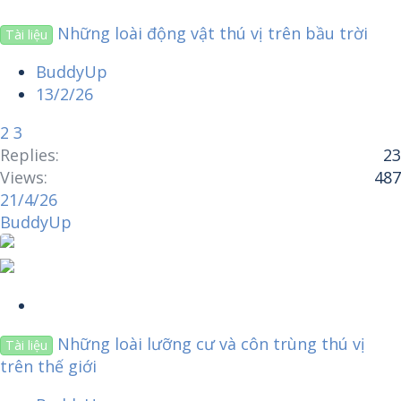
t
Những loài động vật thú vị trên bầu trời
Tài liệu
i
c
BuddyUp
k
13/2/26
y
2
3
Replies
23
Views
487
21/4/26
BuddyUp
S
t
Những loài lưỡng cư và côn trùng thú vị
Tài liệu
i
trên thế giới
c
k