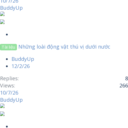
10/7/26
BuddyUp
S
t
Những loài động vật thú vị dưới nước
Tài liệu
i
c
BuddyUp
k
12/2/26
y
Replies
8
Views
266
10/7/26
BuddyUp
S