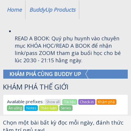
Home
BuddyUp Products
READ A BOOK: Quý phụ huynh vào chuyên
mục KHÓA HỌC/READ A BOOK để nhận
link/pass ZOOM tham gia buổi học cho bé
lúc 20:30 - 21:15 hằng ngày.
KHÁM PHÁ CÙNG BUDDY UP
KHÁM PHÁ THẾ GIỚI
Available prefixes:
Show all
Tài liệu
Check-in
Khám phá
Ăn uống
Notes
Thảo luận
Series
Chọn một bài bất kỳ đọc mỗi ngày, đánh thức
tâm trí ngủ say!