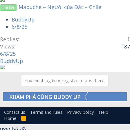
Mapuche – Người của Đất – Chile
Tài liệu
BuddyUp
6/8/25
Replies
1
Views
187
6/8/25
BuddyUp
You must log in or register to post here.
KHÁM PHÁ CÙNG BUDDY UP
Contact us
Terms and rules
Privacy policy
Help
Home
R
S
S
985
Chủ đề