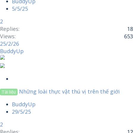
BuddyUp
y
5/5/25
2
Replies
18
Views
653
25/2/26
BuddyUp
S
t
Những loài thực vật thú vị trên thế giới
Tài liệu
i
c
BuddyUp
k
29/5/25
y
2
Replies
12