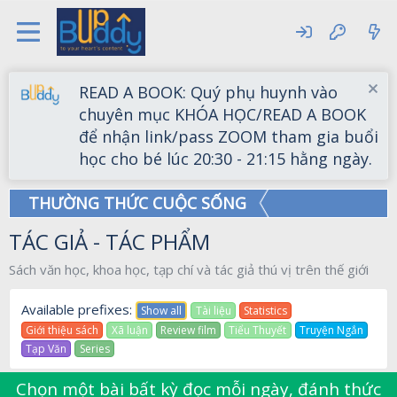
READ A BOOK: Quý phụ huynh vào
chuyên mục KHÓA HỌC/READ A BOOK
để nhận link/pass ZOOM tham gia buổi
học cho bé lúc 20:30 - 21:15 hằng ngày.
THƯỜNG THỨC CUỘC SỐNG
TÁC GIẢ - TÁC PHẨM
Sách văn học, khoa học, tạp chí và tác giả thú vị trên thế giới
Available prefixes:
Show all
Tài liệu
Statistics
Giới thiệu sách
Xã luận
Review film
Tiểu Thuyết
Truyện Ngắn
Tạp Văn
Series
Chọn một bài bất kỳ đọc mỗi ngày, đánh thức