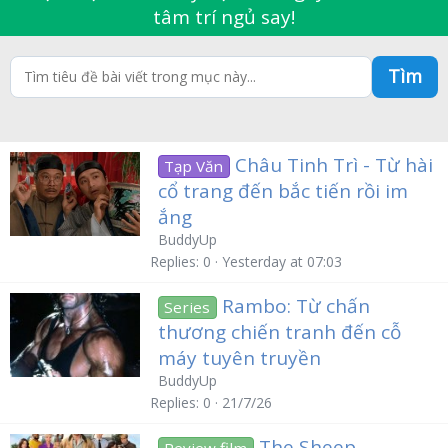
tâm trí ngủ say!
Tìm
Châu Tinh Trì - Từ hài
Tạp Văn
cổ trang đến bắc tiến rồi im
ắng
BuddyUp
Replies
0
Yesterday at 07:03
Rambo: Từ chấn
Series
thương chiến tranh đến cỗ
máy tuyên truyền
BuddyUp
Replies
0
21/7/26
The Sheep
Review film