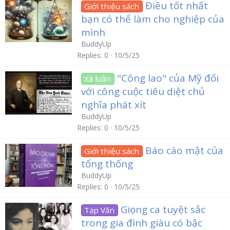
Điều tốt nhất
Giới thiệu sách
bạn có thể làm cho nghiệp của
mình
BuddyUp
Replies
0
10/5/25
"Công lao" của Mỹ đối
Xã luận
với công cuộc tiêu diệt chủ
nghĩa phát xít
BuddyUp
Replies
0
10/5/25
Báo cáo mật của
Giới thiệu sách
tổng thống
BuddyUp
Replies
0
10/5/25
Giọng ca tuyệt sắc
Tạp Văn
trong gia đình giàu có bậc