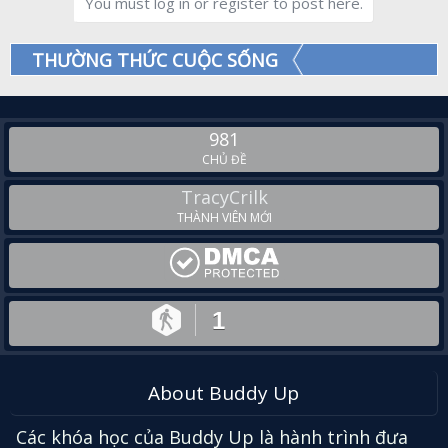
You must log in or register to post here.
THƯỜNG THỨC CUỘC SỐNG
981
CHỦ ĐỀ
TracyCrilk
THÀNH VIÊN MỚI
1
About Buddy Up
Các khóa học của Buddy Up là hành trình đưa