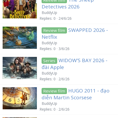
Detectives 2026
BuddyUp
Replies
0
24/6/26
SWAPPED 2026 -
Review film
Netflix
BuddyUp
Replies
0
3/6/26
WIDOW’S BAY 2026 -
Series
đài Apple
BuddyUp
Replies
0
2/6/26
HUGO 2011 - đạo
Review film
diễn Martin Scorsese
BuddyUp
Replies
0
2/6/26