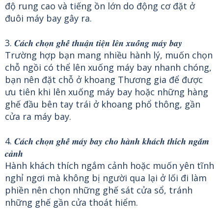
độ rung cao và tiếng ồn lớn do động cơ đặt ở
đuôi máy bay gây ra.
3. 𝑪𝒂́𝒄𝒉 𝒄𝒉𝒐̣𝒏 𝒈𝒉𝒆̂́ 𝒕𝒉𝒖𝒂̣̂𝒏 𝒕𝒊𝒆̣̂𝒏 𝒍𝒆̂𝒏 𝒙𝒖𝒐̂́𝒏𝒈 𝒎𝒂́𝒚 𝒃𝒂𝒚
Trường hợp bạn mang nhiều hành lý, muốn chọn
chỗ ngồi có thể lên xuống máy bay nhanh chóng,
bạn nên đặt chỗ ở khoang Thương gia để được
ưu tiên khi lên xuống máy bay hoặc những hàng
ghế đầu bên tay trái ở khoang phổ thông, gần
cửa ra máy bay.
4. 𝑪𝒂́𝒄𝒉 𝒄𝒉𝒐̣𝒏 𝒈𝒉𝒆̂́ 𝒎𝒂́𝒚 𝒃𝒂𝒚 𝒄𝒉𝒐 𝒉𝒂̀𝒏𝒉 𝒌𝒉𝒂́𝒄𝒉 𝒕𝒉𝒊́𝒄𝒉 𝒏𝒈𝒂̆́𝒎
𝒄𝒂̉𝒏𝒉
Hành khách thích ngắm cảnh hoặc muốn yên tĩnh
nghỉ ngơi mà không bị người qua lại ở lối đi làm
phiền nên chọn những ghế sát cửa sổ, tránh
những ghế gần cửa thoát hiểm.