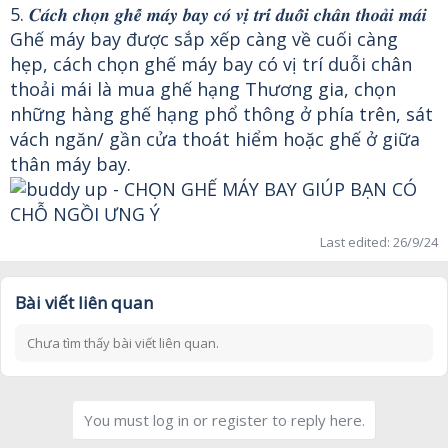
5. 𝑪𝒂́𝒄𝒉 𝒄𝒉𝒐̣𝒏 𝒈𝒉𝒆̂́ 𝒎𝒂́𝒚 𝒃𝒂𝒚 𝒄𝒐́ 𝒗𝒊̣ 𝒕𝒓𝒊́ 𝒅𝒖𝒐̂̃𝒊 𝒄𝒉𝒂̂𝒏 𝒕𝒉𝒐𝒂̉𝒊 𝒎𝒂́𝒊
Ghế máy bay được sắp xếp càng về cuối càng
hẹp, cách chọn ghế máy bay có vị trí duỗi chân
thoải mái là mua ghế hạng Thương gia, chọn
những hàng ghế hạng phổ thông ở phía trên, sát
vách ngăn/ gần cửa thoát hiểm hoặc ghế ở giữa
thân máy bay.
Last edited:
26/9/24
Bài viết liên quan
Chưa tìm thấy bài viết liên quan.
You must log in or register to reply here.