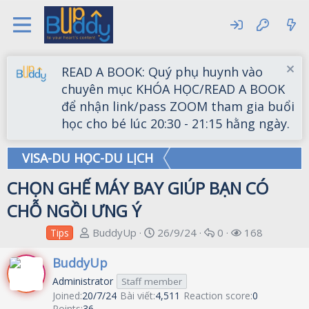
READ A BOOK: Quý phụ huynh vào
chuyên mục KHÓA HỌC/READ A BOOK
để nhận link/pass ZOOM tham gia buổi
học cho bé lúc 20:30 - 21:15 hằng ngày.
VISA-DU HỌC-DU LỊCH
CHỌN GHẾ MÁY BAY GIÚP BẠN CÓ
CHỖ NGỒI ƯNG Ý
T
S
R
V
BuddyUp
26/9/24
0
168
Tips
h
t
e
i
r
a
p
e
BuddyUp
e
r
l
w
Administrator
Staff member
a
t
i
s
Joined
20/7/24
Bài viết
4,511
Reaction score
0
d
d
e
Points
36