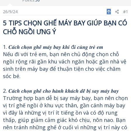
s
a
s
t
t
26/9/24
#1
a
e
5 TIPS CHỌN GHẾ MÁY BAY GIÚP BẠN CÓ
r
t
CHỖ NGỒI ƯNG Ý
e
r
1. 𝑪𝒂́𝒄𝒉 𝒄𝒉𝒐̣𝒏 𝒈𝒉𝒆̂́ 𝒎𝒂́𝒚 𝒃𝒂𝒚 𝒌𝒉𝒊 đ𝒊 𝒄𝒖̀𝒏𝒈 𝒕𝒓𝒆̉ 𝒆𝒎
Nếu đi với trẻ em, bạn nên chủ động chọn chỗ
ngồi rộng rãi gần khu vách ngăn hoặc gần nhà vệ
sinh trên máy bay để thuận tiện cho việc chăm
sóc bé.
2. 𝑪𝒂́𝒄𝒉 𝒄𝒉𝒐̣𝒏 𝒈𝒉𝒆̂́ 𝒄𝒉𝒐 𝒉𝒂̀𝒏𝒉 𝒌𝒉𝒂́𝒄𝒉 𝒅𝒆̂̃ 𝒃𝒊̣ 𝒔𝒂𝒚 𝒎𝒂́𝒚 𝒃𝒂𝒚
Trường hợp bạn dễ bị say máy bay, bạn nên chọn
vị trí ghế ngồi ở khu vực thân, gần cánh máy bay
vì đây là những vị trí ít tiếng ồn và có độ rung
thấp, giúp giảm cảm giác khó chịu, nôn nao. Bạn
nên tránh những ghế ở cuối vì những vị trí này có