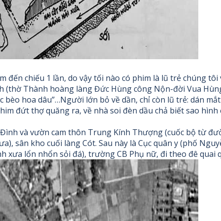
 đến chiếu 1 lần, do vậy tối nào có phim là lũ trẻ chúng tôi
h (thờ Thành hoàng làng Đức Hùng công Nộn-đời Vua Hùng t
 bèo hoa dâu”…Người lớn bỏ về dần, chỉ còn lũ trẻ: dán m
im đứt thợ quăng ra, về nhà soi đèn dầu chả biết sao hình
n Đình và vườn cam thôn Trung Kính Thượng (cuốc bộ từ đư
ưa), sân kho cuối làng Cót. Sau này là Cục quân y (phố N
 xưa lổn nhổn sỏi đá), trường CB Phụ nữ, đi theo đê quai