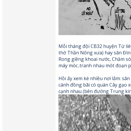
Mỗi tháng đội CB32 huyện Từ liêm
thờ Thần Nông xưa) hay sân Đìn
Rong giềng khoai nước, Chăm sóc
máy móc..tranh nhau mót đoạn ph
Hồi ấy xem ké nhiều nơi lắm: sâ
cánh đồng bãi có quán Cây gạo x
cạnh nhau (bên đường Trung kính