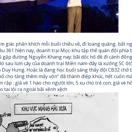
ảm giác phấn khích mỗi buổi chiều về, đi loang quăng, bất n
u 361 hiện nay, doanh trại Mọc-khu tập thể quán đội phía bắ
gặp đường Nguyễn Khang nay; bãi dốc hố đê đi cánh đồng 
ló sau lùm cây của doanh trại Miền nam-đây là xưởng SC ôt
 Duy Hưng. Hoặc là đang học buổi sáng thấy đội CB32 chở bằ
nổ cho tăng thêm mấy vôn” đã thành điệp khúc, hết cuốn máy
 rập : giá vé 1 hào cho người lớn, 5 xu cho trẻ con; giá vé 
éo tai lôi ra ngoài bãi xềnh xệch