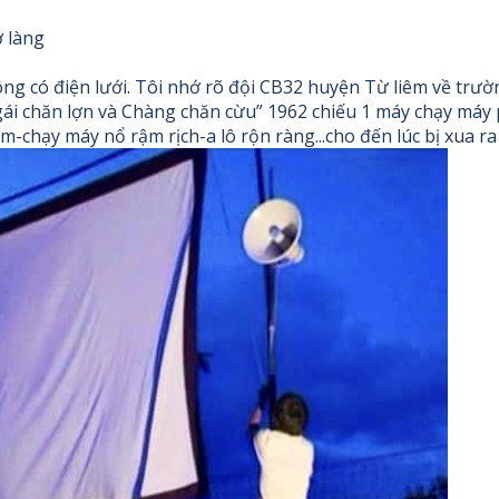
ng có điện lưới. Tôi nhớ rõ đội CB32 huyện Từ liêm về trư
 gái chăn lợn và Chàng chăn cừu” 1962 chiếu 1 máy chạy máy
-chạy máy nổ rậm rịch-a lô rộn ràng...cho đến lúc bị xua ra