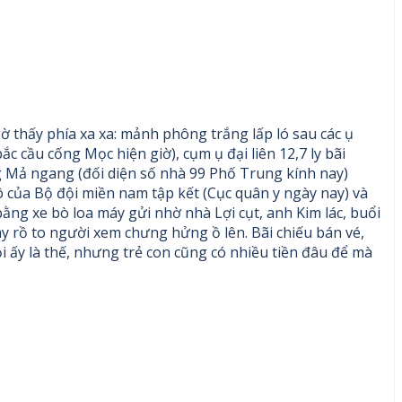
gờ thấy phía xa xa: mảnh phông trắng lấp ló sau các ụ
c cầu cống Mọc hiện giờ), cụm ụ đại liên 12,7 ly bãi
Mả ngang (đối diện số nhà 99 Phố Trung kính nay)
ô của Bộ đội miền nam tập kết (Cục quân y ngày nay) và
ng xe bò loa máy gửi nhờ nhà Lợi cụt, anh Kim lác, buổi
 rồ to người xem chưng hửng ồ lên. Bãi chiếu bán vé,
hồi ấy là thế, nhưng trẻ con cũng có nhiều tiền đâu để mà