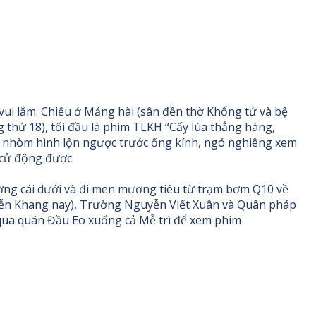
 vui lắm. Chiếu ở Mảng hài (sân đền thờ Khổng tử và bệ
hứ 18), tối đầu là phim TLKH “Cấy lúa thẳng hàng,
ắt nhòm hình lộn ngược trước ống kính, ngó nghiêng xem
 cử động được.
ờng cái dưới và đi men mương tiêu từ trạm bơm Q10 về
guyễn Khang nay), Trường Nguyễn Viết Xuân và Quân pháp
 qua quán Đầu Eo xuống cả Mễ trì để xem phim