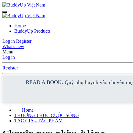
Home
BuddyUp Products
Log in
Register
What's new
Menu
Log in
Register
READ A BOOK: Quý phụ huynh vào chuyên mục 
Home
THƯỜNG THỨC CUỘC SỐNG
TÁC GIẢ - TÁC PHẨM