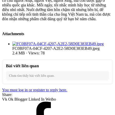
cô chú người Nhật, người Việt, người Sing, mà còn được gặp ở
nhiều quốc gia khác. Mỗi ngày, tôi nhắc mình hãy học từ những
điều nhỏ nhất. Nuôi dưỡng tâm hồn chậm rãi nhưng bền bỉ, để
không chỉ tiếp nối tinh thần của cha ông Việt Nam ta, mà còn được
đón nhận những phẩm chất đáng quý từ bạn bè năm châu.
Attachments
FC0BF07A-04CF-4207-A2E2-58D0E383EB49.jpeg
2.4 MB · Views: 78
Bài viết liên quan
Chưa tìm thấy bài viết liên quan.
You must log in or register to reply here.
Share:
Vk
Ok
Blogger
Linked In
Weibo