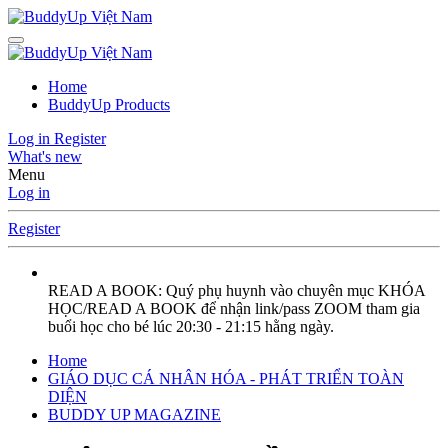
Home
BuddyUp Products
Log in
Register
What's new
Menu
Log in
Register
READ A BOOK: Quý phụ huynh vào chuyên mục KHÓA
HỌC/READ A BOOK để nhận link/pass ZOOM tham gia
buổi học cho bé lúc 20:30 - 21:15 hằng ngày.
Home
GIÁO DỤC CÁ NHÂN HÓA - PHÁT TRIỂN TOÀN
DIỆN
BUDDY UP MAGAZINE