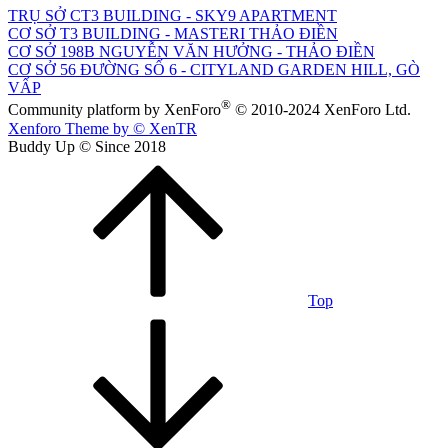
TRỤ SỞ CT3 BUILDING - SKY9 APARTMENT
CƠ SỞ T3 BUILDING - MASTERI THẢO ĐIỀN
CƠ SỞ 198B NGUYỄN VĂN HƯỞNG - THẢO ĐIỀN
CƠ SỞ 56 ĐƯỜNG SỐ 6 - CITYLAND GARDEN HILL, GÒ
VẤP
®
Community platform by XenForo
© 2010-2024 XenForo Ltd.
Xenforo Theme by
© XenTR
Buddy Up © Since 2018
Top