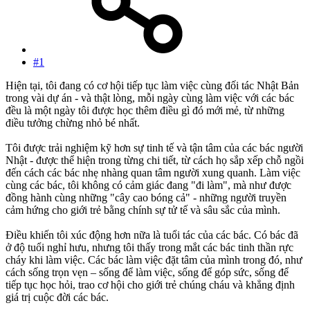
#1
Hiện tại, tôi đang có cơ hội tiếp tục làm việc cùng đối tác Nhật Bản
trong vài dự án - và thật lòng, mỗi ngày cùng làm việc với các bác
đều là một ngày tôi được học thêm điều gì đó mới mẻ, từ những
điều tưởng chừng nhỏ bé nhất.
Tôi được trải nghiệm kỹ hơn sự tinh tế và tận tâm của các bác người
Nhật - được thể hiện trong từng chi tiết, từ cách họ sắp xếp chỗ ngồi
đến cách các bác nhẹ nhàng quan tâm người xung quanh. Làm việc
cùng các bác, tôi không có cảm giác đang "đi làm", mà như được
đồng hành cùng những "cây cao bóng cả" - những người truyền
cảm hứng cho giới trẻ bằng chính sự tử tế và sâu sắc của mình.
Điều khiến tôi xúc động hơn nữa là tuổi tác của các bác. Có bác đã
ở độ tuổi nghỉ hưu, nhưng tôi thấy trong mắt các bác tinh thần rực
cháy khi làm việc. Các bác làm việc đặt tâm của mình trong đó, như
cách sống trọn vẹn – sống để làm việc, sống để góp sức, sống để
tiếp tục học hỏi, trao cơ hội cho giới trẻ chúng cháu và khẳng định
giá trị cuộc đời các bác.