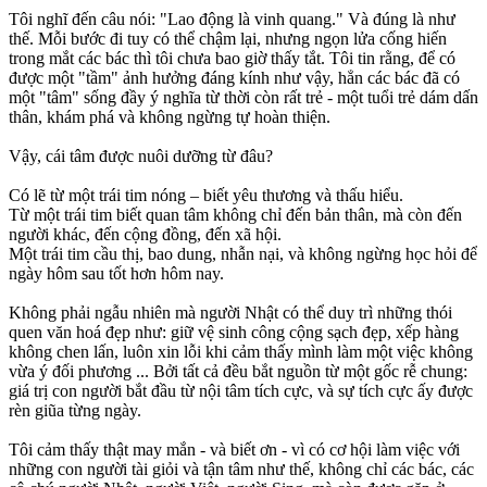
Tôi nghĩ đến câu nói: "Lao động là vinh quang." Và đúng là như
thế. Mỗi bước đi tuy có thể chậm lại, nhưng ngọn lửa cống hiến
trong mắt các bác thì tôi chưa bao giờ thấy tắt. Tôi tin rằng, để có
được một "tầm" ảnh hưởng đáng kính như vậy, hẳn các bác đã có
một "tâm" sống đầy ý nghĩa từ thời còn rất trẻ - một tuổi trẻ dám dấn
thân, khám phá và không ngừng tự hoàn thiện.
Vậy, cái tâm được nuôi dưỡng từ đâu?
Có lẽ từ một trái tim nóng – biết yêu thương và thấu hiểu.
Từ một trái tim biết quan tâm không chỉ đến bản thân, mà còn đến
người khác, đến cộng đồng, đến xã hội.
Một trái tim cầu thị, bao dung, nhẫn nại, và không ngừng học hỏi để
ngày hôm sau tốt hơn hôm nay.
Không phải ngẫu nhiên mà người Nhật có thể duy trì những thói
quen văn hoá đẹp như: giữ vệ sinh công cộng sạch đẹp, xếp hàng
không chen lấn, luôn xin lỗi khi cảm thấy mình làm một việc không
vừa ý đối phương ... Bởi tất cả đều bắt nguồn từ một gốc rễ chung:
giá trị con người bắt đầu từ nội tâm tích cực, và sự tích cực ấy được
rèn giũa từng ngày.
Tôi cảm thấy thật may mắn - và biết ơn - vì có cơ hội làm việc với
những con người tài giỏi và tận tâm như thế, không chỉ các bác, các