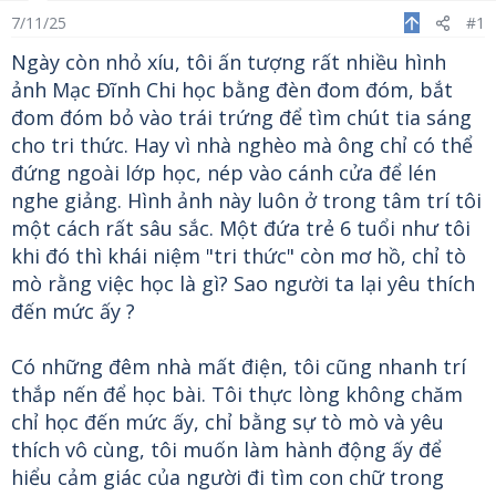
s
a
s
7/11/25
#1
t
t
Ngày còn nhỏ xíu, tôi ấn tượng rất nhiều hình
a
e
r
ảnh Mạc Đĩnh Chi học bằng đèn đom đóm, bắt
t
đom đóm bỏ vào trái trứng để tìm chút tia sáng
e
cho tri thức. Hay vì nhà nghèo mà ông chỉ có thể
r
đứng ngoài lớp học, nép vào cánh cửa để lén
nghe giảng. Hình ảnh này luôn ở trong tâm trí tôi
một cách rất sâu sắc. Một đứa trẻ 6 tuổi như tôi
khi đó thì khái niệm "tri thức" còn mơ hồ, chỉ tò
mò rằng việc học là gì? Sao người ta lại yêu thích
đến mức ấy ?
Có những đêm nhà mất điện, tôi cũng nhanh trí
thắp nến để học bài. Tôi thực lòng không chăm
chỉ học đến mức ấy, chỉ bằng sự tò mò và yêu
thích vô cùng, tôi muốn làm hành động ấy để
hiểu cảm giác của người đi tìm con chữ trong