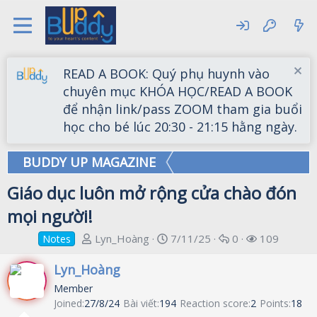
READ A BOOK: Quý phụ huynh vào
chuyên mục KHÓA HỌC/READ A BOOK
để nhận link/pass ZOOM tham gia buổi
học cho bé lúc 20:30 - 21:15 hằng ngày.
BUDDY UP MAGAZINE
Giáo dục luôn mở rộng cửa chào đón
mọi người!
T
S
R
V
Lyn_Hoàng
7/11/25
0
109
Notes
h
t
e
i
r
a
p
e
Lyn_Hoàng
e
r
l
w
Member
a
t
i
s
Joined
27/8/24
Bài viết
194
Reaction score
2
Points
18
d
d
e