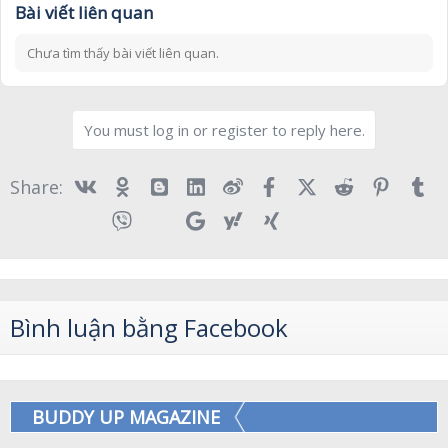
Bài viết liên quan
Chưa tìm thấy bài viết liên quan.
You must log in or register to reply here.
Vk
Ok
Blogger
Linked In
Weibo
Facebook
X (Twitter)
Reddit
Pinter
T
Share:
Telegram
Viber
Skype
Google
Yahoo
Xing
Bình luận bằng Facebook
BUDDY UP MAGAZINE