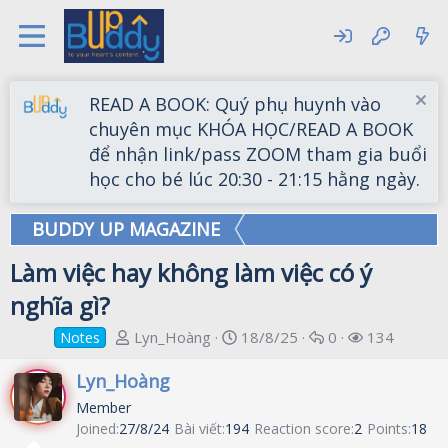
READ A BOOK: Quý phụ huynh vào
chuyên mục KHÓA HỌC/READ A BOOK
để nhận link/pass ZOOM tham gia buổi
học cho bé lúc 20:30 - 21:15 hằng ngày.
BUDDY UP MAGAZINE
Làm việc hay không làm việc có ý
nghĩa gì?
T
S
R
V
Lyn_Hoàng
18/8/25
0
134
Notes
h
t
e
i
r
a
p
e
Lyn_Hoàng
e
r
l
w
Member
a
t
i
s
Joined
27/8/24
Bài viết
194
Reaction score
2
Points
18
d
d
e