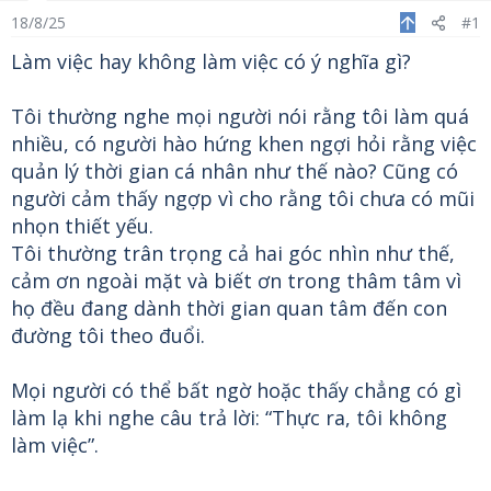
s
a
s
18/8/25
#1
t
t
Làm việc hay không làm việc có ý nghĩa gì?
a
e
r
t
Tôi thường nghe mọi người nói rằng tôi làm quá
e
nhiều, có người hào hứng khen ngợi hỏi rằng việc
r
quản lý thời gian cá nhân như thế nào? Cũng có
người cảm thấy ngợp vì cho rằng tôi chưa có mũi
nhọn thiết yếu.
Tôi thường trân trọng cả hai góc nhìn như thế,
cảm ơn ngoài mặt và biết ơn trong thâm tâm vì
họ đều đang dành thời gian quan tâm đến con
đường tôi theo đuổi.
Mọi người có thể bất ngờ hoặc thấy chẳng có gì
làm lạ khi nghe câu trả lời: “Thực ra, tôi không
làm việc”.