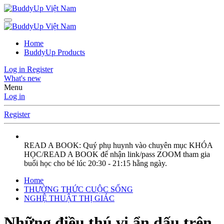
Home
BuddyUp Products
Log in
Register
What's new
Menu
Log in
Register
READ A BOOK: Quý phụ huynh vào chuyên mục KHÓA
HỌC/READ A BOOK để nhận link/pass ZOOM tham gia
buổi học cho bé lúc 20:30 - 21:15 hằng ngày.
Home
THƯỜNG THỨC CUỘC SỐNG
NGHỆ THUẬT THỊ GIÁC
Những điều thú vị ẩn dấu trên