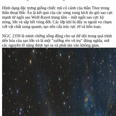
Hình dạng đặc trưng giống chiếc mũ có cánh của thần Thor trong
thần thoại Bắc Âu là kết quả của các sóng xung kích do gió sao cực
mạnh từ ngôi sao Wolf-Rayet trung tâm – một ngôi sao cực kỳ
nóng, lớn và sắp hết vòng đời. Các lớp khí bị đẩy ra ngoài va chạm
với vật chất xung quanh, tạo nên cấu trúc rực rỡ và hỗn loạn.
NGC 2359 là minh chứng sống động cho sự dữ dội trong quá trình
tiến hóa của sao lớn và là một "xưởng rèn vũ trụ" đúng nghĩa, nơi
các nguyên tố nặng được tạo ra và phát tán vào không gian.