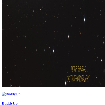
BuddyUp