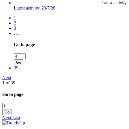
Latest activity
Latest activity:
23/7/26
1
2
3
…
Go to page
Go
39
Next
1 of 39
Go to page
Go
Next
Last