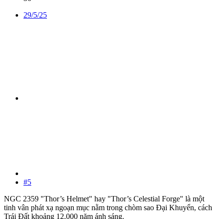
29/5/25
#5
NGC 2359 "Thor’s Helmet" hay "Thor’s Celestial Forge" là một
tinh vân phát xạ ngoạn mục nằm trong chòm sao Đại Khuyển, cách
Trái Đất khoảng 12.000 năm ánh sáng.