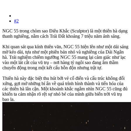
#2
NGC 55 trong chòm sao Điêu Khắc (Sculptor) là một thiên hà dạng
thanh nghiêng, nằm cách Trái Đất khoảng 7 triệu năm ánh sáng.
Khi quan sát qua kính thiên văn, NGC 55 hiện lên như một dải sáng
mờ kéo dài, tựa như một phiên bản nhỏ và nghiêng của Dải Ngân
hà. Trải nghiệm chiêm ngưỡng NGC 55 mang lại cảm giác như lạc
vào một lát cắt của vũ trụ – nơi hàng tỷ ngôi sao đang âm thầm
chuyển động trong một kết cấu hỗn độn nhưng trật tự.
Thiên hà này đặc biệt thu hút bởi vẻ cổ điển và cấu trúc không đối
xứng, gợi mở những bí ẩn về quá trình hình thành và tiến hóa của
các thiên hà lân cận. Một khoảnh khắc ngắm nhìn NGC 55 cũng đủ
khiến ta cảm nhận rõ rệt sự nhỏ bé của mình giữa biển trời vũ trụ
bao la.