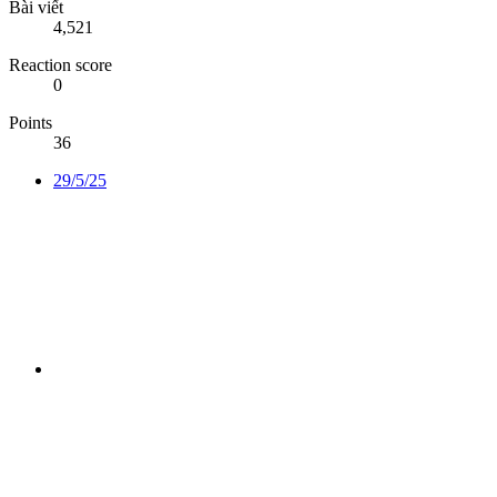
Bài viết
4,521
Reaction score
0
Points
36
29/5/25