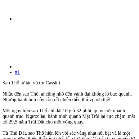
#1
Sao Thổ từ tàu vũ trụ Cassini.
Nhắc đến sao Thổ, ai cũng nhớ đến vành đai khổng lồ bao quanh.
Nhưng hành tinh này còn rất nhiều điều thú vị hơn thế!
Một ngày trên sao Thổ chỉ dài 10 giờ 32 phút, quay cực nhanh
quanh trục. Ngược lại, hành trình quanh Mặt Trời lại cực chậm, mất
tới 29,5 năm Trái Đất cho một vòng quay.
Từ Trái Đất, sao Thổ hiện lên với sắc vàng nhạt nổi bật và là một
trong những thiên thể sáng nhất bầu trời đêm. Vì cấu tạo chủ yếu từ