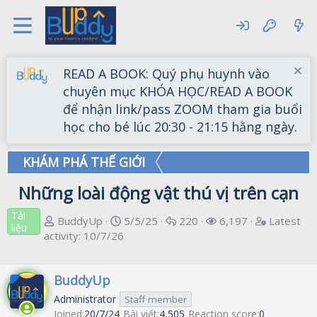
READ A BOOK: Quý phụ huynh vào
chuyên mục KHÓA HỌC/READ A BOOK
để nhận link/pass ZOOM tham gia buổi
học cho bé lúc 20:30 - 21:15 hằng ngày.
KHÁM PHÁ THẾ GIỚI
Những loài động vật thú vị trên cạn
Tài
T
S
R
V
L
BuddyUp
5/5/25
220
6,197
Latest
liệu
h
t
e
i
a
activity:
10/7/26
r
a
p
e
t
e
r
l
w
e
BuddyUp
a
t
i
s
s
d
d
e
t
Administrator
Staff member
s
a
s
a
Joined
20/7/24
Bài viết
4,505
Reaction score
0