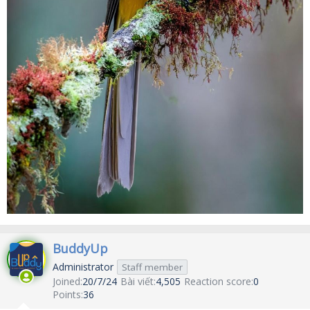
BuddyUp
Administrator
Staff member
Joined
20/7/24
Bài viết
4,505
Reaction score
0
Points
36