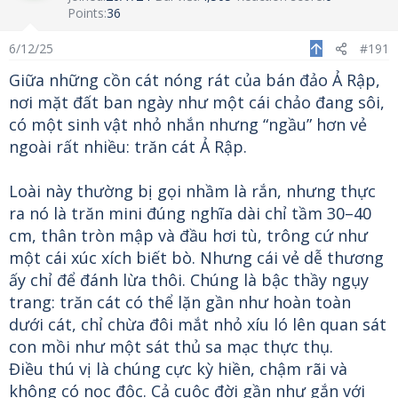
t
t
c
Points
36
a
e
t
r
i
6/12/25
#191
t
v
Giữa những cồn cát nóng rát của bán đảo Ả Rập,
e
i
nơi mặt đất ban ngày như một cái chảo đang sôi,
r
t
y
có một sinh vật nhỏ nhắn nhưng “ngầu” hơn vẻ
ngoài rất nhiều: trăn cát Ả Rập.
Loài này thường bị gọi nhầm là rắn, nhưng thực
ra nó là trăn mini đúng nghĩa dài chỉ tầm 30–40
cm, thân tròn mập và đầu hơi tù, trông cứ như
một cái xúc xích biết bò. Nhưng cái vẻ dễ thương
ấy chỉ để đánh lừa thôi. Chúng là bậc thầy ngụy
trang: trăn cát có thể lặn gần như hoàn toàn
dưới cát, chỉ chừa đôi mắt nhỏ xíu ló lên quan sát
con mồi như một sát thủ sa mạc thực thụ.
Điều thú vị là chúng cực kỳ hiền, chậm rãi và
không có nọc độc. Cả cuộc đời gần như gắn với