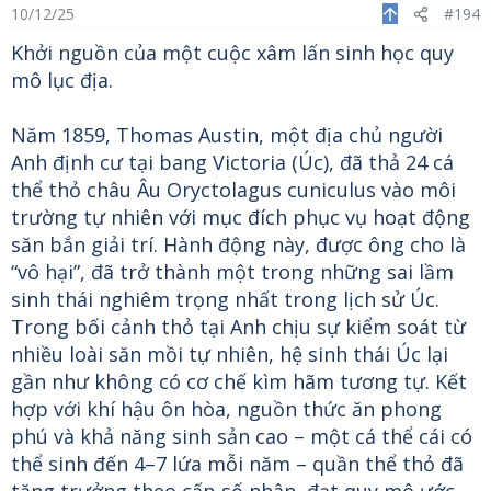
10/12/25
#194
Khởi nguồn của một cuộc xâm lấn sinh học quy
mô lục địa.
Năm 1859, Thomas Austin, một địa chủ người
Anh định cư tại bang Victoria (Úc), đã thả 24 cá
thể thỏ châu Âu Oryctolagus cuniculus vào môi
trường tự nhiên với mục đích phục vụ hoạt động
săn bắn giải trí. Hành động này, được ông cho là
“vô hại”, đã trở thành một trong những sai lầm
sinh thái nghiêm trọng nhất trong lịch sử Úc.
Trong bối cảnh thỏ tại Anh chịu sự kiểm soát từ
nhiều loài săn mồi tự nhiên, hệ sinh thái Úc lại
gần như không có cơ chế kìm hãm tương tự. Kết
hợp với khí hậu ôn hòa, nguồn thức ăn phong
phú và khả năng sinh sản cao – một cá thể cái có
thể sinh đến 4–7 lứa mỗi năm – quần thể thỏ đã
tăng trưởng theo cấp số nhân, đạt quy mô ước