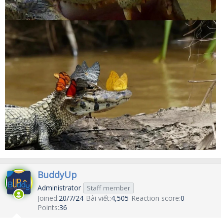
BuddyUp
Administrator
Staff member
Joined
20/7/24
Bài viết
4,505
Reaction score
0
Points
36