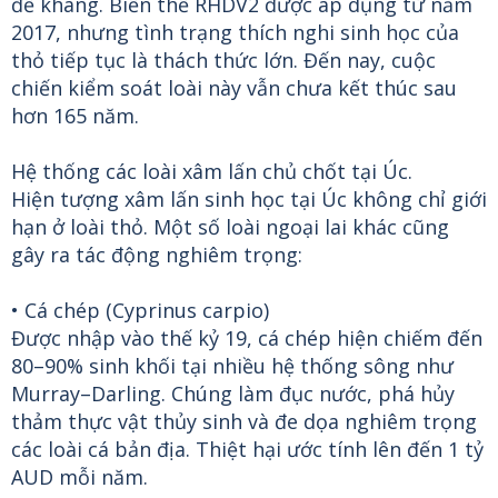
đề kháng. Biến thể RHDV2 được áp dụng từ năm
2017, nhưng tình trạng thích nghi sinh học của
thỏ tiếp tục là thách thức lớn. Đến nay, cuộc
chiến kiểm soát loài này vẫn chưa kết thúc sau
hơn 165 năm.
Hệ thống các loài xâm lấn chủ chốt tại Úc.
Hiện tượng xâm lấn sinh học tại Úc không chỉ giới
hạn ở loài thỏ. Một số loài ngoại lai khác cũng
gây ra tác động nghiêm trọng:
• Cá chép (Cyprinus carpio)
Được nhập vào thế kỷ 19, cá chép hiện chiếm đến
80–90% sinh khối tại nhiều hệ thống sông như
Murray–Darling. Chúng làm đục nước, phá hủy
thảm thực vật thủy sinh và đe dọa nghiêm trọng
các loài cá bản địa. Thiệt hại ước tính lên đến 1 tỷ
AUD mỗi năm.