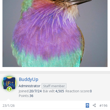
BuddyUp
Administrator
Staff member
Joined
20/7/24
Bài viết
4,505
Reaction score
0
Points
36
23/1/26
#196