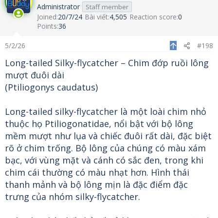
Administrator
Staff member
Joined
20/7/24
Bài viết
4,505
Reaction score
0
Points
36
5/2/26
#198
Long-tailed Silky-flycatcher – Chim đớp ruồi lông
mượt đuôi dài
(Ptiliogonys caudatus)
Long-tailed silky-flycatcher là một loài chim nhỏ
thuộc họ Ptiliogonatidae, nổi bật với bộ lông
mềm mượt như lụa và chiếc đuôi rất dài, đặc biệt
rõ ở chim trống. Bộ lông của chúng có màu xám
bạc, với vùng mặt và cánh có sắc đen, trong khi
chim cái thường có màu nhạt hơn. Hình thái
thanh mảnh và bộ lông mịn là đặc điểm đặc
trưng của nhóm silky-flycatcher.