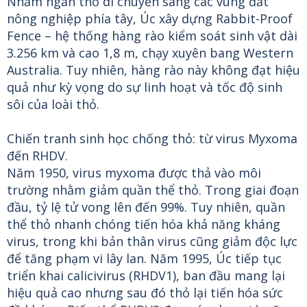
Nhằm ngăn thỏ di chuyển sang các vùng đất
nông nghiệp phía tây, Úc xây dựng Rabbit-Proof
Fence – hệ thống hàng rào kiểm soát sinh vật dài
3.256 km và cao 1,8 m, chạy xuyên bang Western
Australia. Tuy nhiên, hàng rào này không đạt hiệu
quả như kỳ vọng do sự linh hoạt và tốc độ sinh
sôi của loài thỏ.
Chiến tranh sinh học chống thỏ: từ virus Myxoma
đến RHDV.
Năm 1950, virus myxoma được thả vào môi
trường nhằm giảm quần thể thỏ. Trong giai đoạn
đầu, tỷ lệ tử vong lên đến 99%. Tuy nhiên, quần
thể thỏ nhanh chóng tiến hóa khả năng kháng
virus, trong khi bản thân virus cũng giảm độc lực
để tăng phạm vi lây lan. Năm 1995, Úc tiếp tục
triển khai calicivirus (RHDV1), ban đầu mang lại
hiệu quả cao nhưng sau đó thỏ lại tiến hóa sức