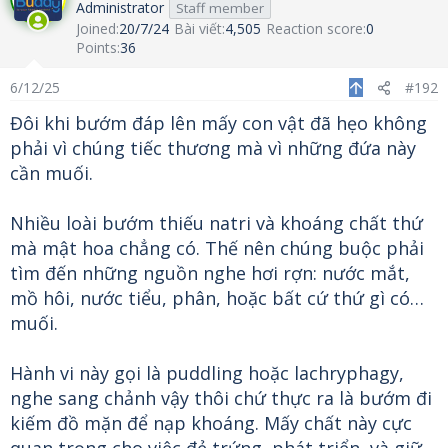
Administrator
Staff member
Joined
20/7/24
Bài viết
4,505
Reaction score
0
Points
36
6/12/25
#192
Đôi khi bướm đáp lên mấy con vật đã hẹo không
phải vì chúng tiếc thương mà vì những đứa này
cần muối.
Nhiều loài bướm thiếu natri và khoáng chất thứ
mà mật hoa chẳng có. Thế nên chúng buộc phải
tìm đến những nguồn nghe hơi rợn: nước mắt,
mồ hôi, nước tiểu, phân, hoặc bất cứ thứ gì có…
muối.
Hành vi này gọi là puddling hoặc lachryphagy,
nghe sang chảnh vậy thôi chứ thực ra là bướm đi
kiếm đồ mặn để nạp khoáng. Mấy chất này cực
quan trọng cho việc đẻ trứng, phát triển, và giữ