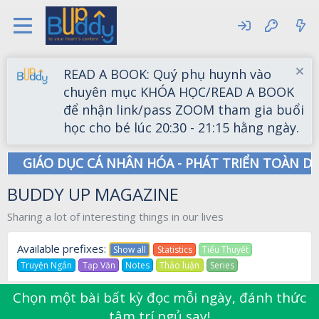
READ A BOOK: Quý phụ huynh vào
chuyên mục KHÓA HỌC/READ A BOOK
để nhận link/pass ZOOM tham gia buổi
học cho bé lúc 20:30 - 21:15 hằng ngày.
GIÁO DỤC CÁ NHÂN HÓA - PHÁT TRIỂN TOÀN DI
BUDDY UP MAGAZINE
Sharing a lot of interesting things in our lives
Available prefixes:
Show all
Statistics
Tiểu Thuyết
Truyện Ngắn
Tạp Văn
Notes
Thảo luận
Series
Chọn một bài bất kỳ đọc mỗi ngày, đánh thức
tâm trí ngủ say!