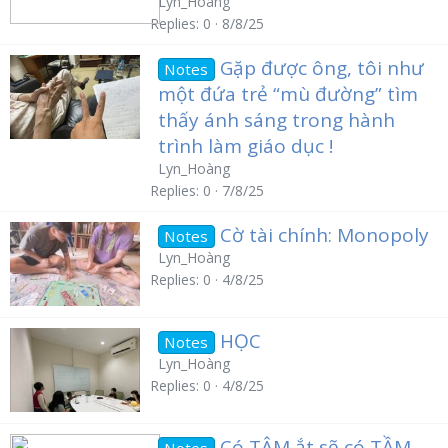
Lyn_Hoàng
Replies
0
8/8/25
Gặp được ông, tôi như
Notes
một đứa trẻ “mù đường” tìm
thấy ánh sáng trong hành
trình làm giáo dục !
Lyn_Hoàng
Replies
0
7/8/25
Cờ tài chính: Monopoly
Notes
Lyn_Hoàng
Replies
0
4/8/25
HỌC
Notes
Lyn_Hoàng
Replies
0
4/8/25
Có TÂM ắt sẽ có TẦM
Notes